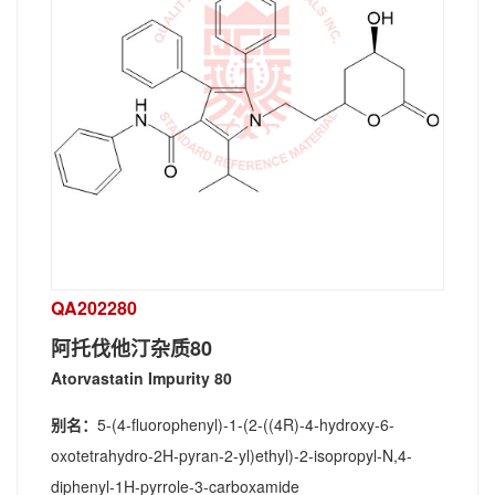
QA202280
阿托伐他汀杂质80
Atorvastatin Impurity 80
别名：
5-(4-fluorophenyl)-1-(2-((4R)-4-hydroxy-6-
oxotetrahydro-2H-pyran-2-yl)ethyl)-2-isopropyl-N,4-
diphenyl-1H-pyrrole-3-carboxamide