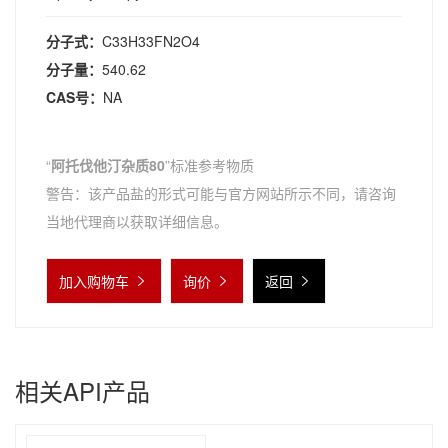
分子式：
C33H33FN2O4
分子量：
540.62
CAS号：
NA
“
阿托伐他汀杂质80
”标准参考物质
警告：该产品盐的形式可能与官方网站所示不同，请咨询
当地代理商以获取详细信息。
加入购物车
询价
返回
相关API产品