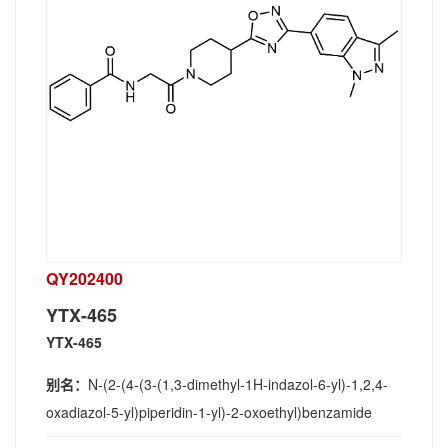
QY202400
YTX-465
YTX-465
别名：
N-(2-(4-(3-(1,3-dimethyl-1H-indazol-6-yl)-1,2,4-
oxadiazol-5-yl)piperidin-1-yl)-2-oxoethyl)benzamide