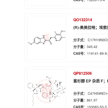
QO132314
(R)-奥美拉唑；埃索
分子式：
C17H19N3O
分子量：
345.42
CAS号：
119141-89-8;
QP812506
紫杉醇 EP 杂质 F
分子式：
C47H59NO1
分子量：
861.97
CAS号：
153083-53-5