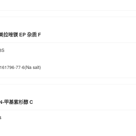
美拉唑镁 EP 杂质 F
3S
161796-77-6(Na salt)
；N-甲基紫杉醇 C
4