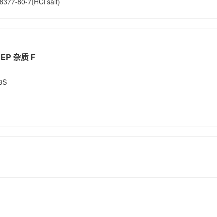
8377-80-7(HCl salt)
EP 杂质 F
3S