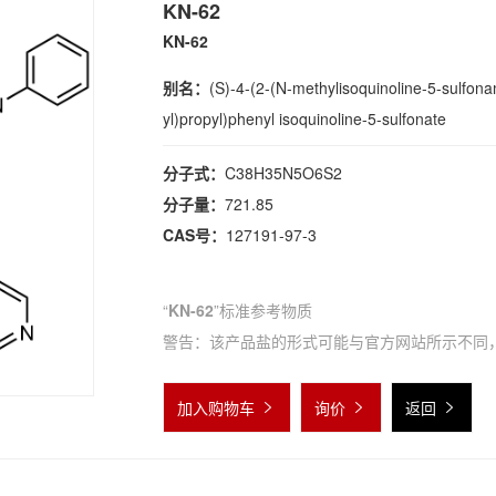
KN-62
KN-62
别名：
(S)-4-(2-(N-methylisoquinoline-5-sulfon
yl)propyl)phenyl isoquinoline-5-sulfonate
分子式：
C38H35N5O6S2
分子量：
721.85
CAS号：
127191-97-3
“
KN-62
”标准参考物质
警告：该产品盐的形式可能与官方网站所示不同
加入购物车
询价
返回