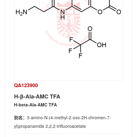
QA123900
H-β-Ala-AMC TFA
H-beta-Ala-AMC TFA
别名：
3-amino-N-(4-methyl-2-oxo-2H-chromen-7-
yl)propanamide 2,2,2-trifluoroacetate