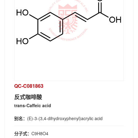
QC-C081863
反式咖啡酸
trans-Caffeic acid
别名：
(E)-3-(3,4-dihydroxyphenyl)acrylic acid
分子式：
C9H8O4