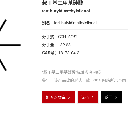
叔丁基二甲基硅醇
tert-butyldimethylsilanol
别名：
tert-butyldimethylsilanol
分子式：
C6H16OSi
分子量：
132.28
CAS号：
18173-64-3
“
叔丁基二甲基硅醇
”标准参考物质
警告：该产品盐的形式可能与官方网站所示不同
加入购物车
询价
返回