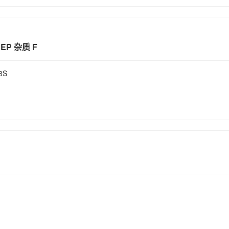
EP 杂质 F
3S