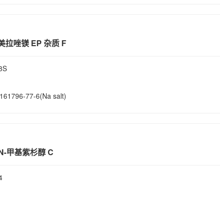
美拉唑镁 EP 杂质 F
3S
161796-77-6(Na salt)
；N-甲基紫杉醇 C
4