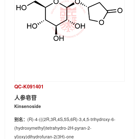
QC-K091401
人参皂苷
Kinsenoside
别名：
(R)-4-(((2R,3R,4S,5S,6R)-3,4,5-trihydroxy-6-
(hydroxymethyl)tetrahydro-2H-pyran-2-
yl)oxy)dihydrofuran-2(3H)-one