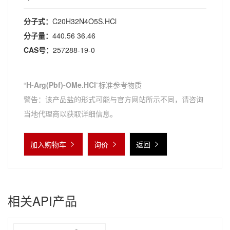
分子式：
C20H32N4O5S.HCl
分子量：
440.56 36.46
CAS号：
257288-19-0
“
H-Arg(Pbf)-OMe.HCl
”标准参考物质
警告：该产品盐的形式可能与官方网站所示不同，请咨询
当地代理商以获取详细信息。
加入购物车
询价
返回
相关API产品