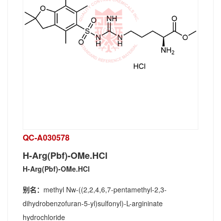
QC-A030578
H-Arg(Pbf)-OMe.HCl
H-Arg(Pbf)-OMe.HCl
别名：
methyl Nw-((2,2,4,6,7-pentamethyl-2,3-
dihydrobenzofuran-5-yl)sulfonyl)-L-argininate
hydrochloride