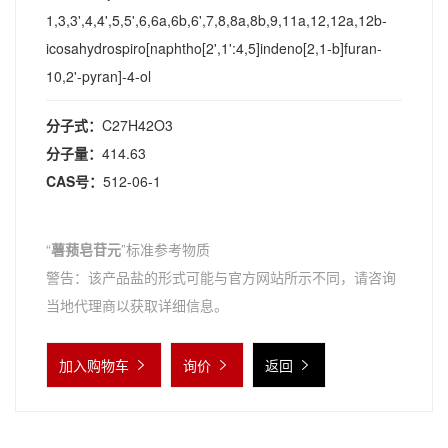
1,3,3',4,4',5,5',6,6a,6b,6',7,8,8a,8b,9,11a,12,12a,12b-
icosahydrospiro[naphtho[2',1':4,5]indeno[2,1-b]furan-
10,2'-pyran]-4-ol
分子式：
C27H42O3
分子量：
414.63
CAS号：
512-06-1
“
薯蓣皂苷元
”标准参考物质
警告：该产品盐的形式可能与官方网站所示不同，请咨询
当地代理商以获取详细信息。
加入购物车
询价
返回