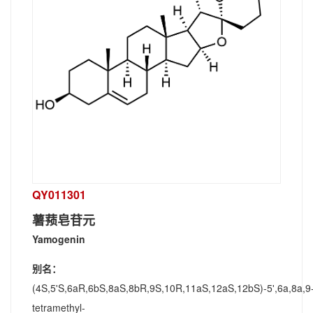
QY011301
薯蓣皂苷元
Yamogenin
别名：
(4S,5'S,6aR,6bS,8aS,8bR,9S,10R,11aS,12aS,12bS)-5',6a,8a,9
tetramethyl-