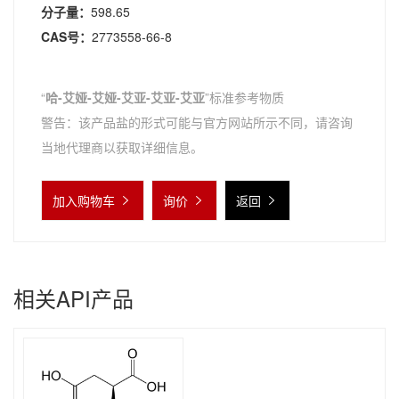
分子量：
598.65
CAS号：
2773558-66-8
“
哈-艾娅-艾娅-艾亚-艾亚-艾亚
”标准参考物质
警告：该产品盐的形式可能与官方网站所示不同，请咨询
当地代理商以获取详细信息。
加入购物车
询价
返回
相关API产品