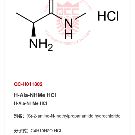
QC-H011802
H-Ala-NHMe HCl
H-Ala-NHMe HCl
别名：
(S)-2-amino-N-methylpropanamide hydrochloride
分子式：
C4H10N2O.HCl