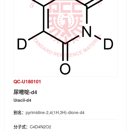
QC-U180101
尿嘧啶-d4
Uracil-d4
别名：
pyrimidine-2,4(1H,3H)-dione-d4
分子式：
C4D4N2O2