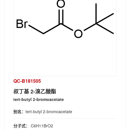
QC-B181505
叔丁基 2-溴乙酸酯
tert-butyl 2-bromoacetate
别名：
tert-butyl 2-bromoacetate
分子式：
C6H11BrO2