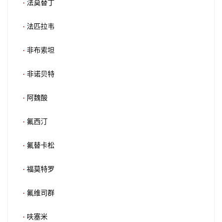
·
法莫替丁
·
法匹拉韦
·
非布索坦
·
非诺贝特
·
阿魏酸
·
氟西汀
·
氟替卡松
·
福莫特罗
·
氟维司群
·
呋塞米