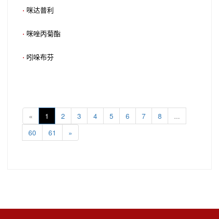
·
咪达普利
·
咪唑丙菊酯
·
吲哚布芬
«
1
2
3
4
5
6
7
8
...
60
61
»