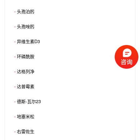
·
头孢泊肟
·
头孢唑肟
·
异维生素D3
·
环磷酰胺
·
达格列净
·
达普霉素
·
德斯-瓦尔23
·
地塞米松
·
右雷佐生