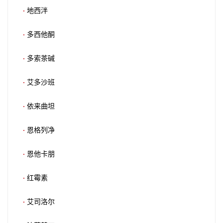
·
地西泮
·
多西他酮
·
多索茶碱
·
艾多沙班
·
依来曲坦
·
恩格列净
·
恩他卡朋
·
红霉素
·
艾司洛尔