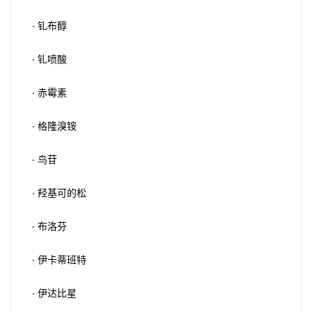
·
钆布醇
·
钆喷酸
·
赤霉素
·
格隆溴铵
·
鸟苷
·
羟基可的松
·
布洛芬
·
伊卡蒂班特
·
伊达比星