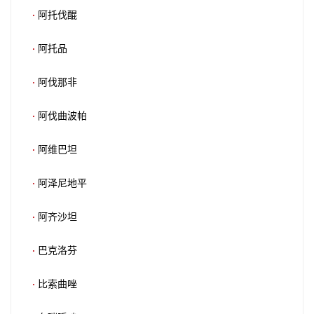
·
阿托伐醌
·
阿托品
·
阿伐那非
·
阿伐曲波帕
·
阿维巴坦
·
阿泽尼地平
·
阿齐沙坦
·
巴克洛芬
·
比索曲唑