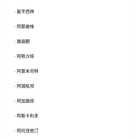
·
氨苄西林
·
阿那曲唑
·
雄甾酮
·
阿哌沙班
·
阿普米司特
·
阿瑞吡坦
·
阿加曲班
·
阿斯卡利多
·
阿托伐他汀