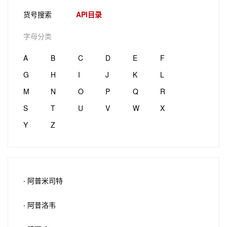
货号搜索
API目录
字母分类
A
B
C
D
E
F
G
H
I
J
K
L
M
N
O
P
Q
R
S
T
U
V
W
X
Y
Z
·
阿普米司特
·
阿昔洛韦