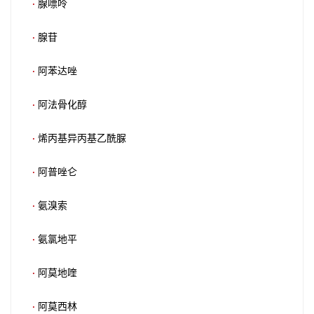
·
腺嘌呤
·
腺苷
·
阿苯达唑
·
阿法骨化醇
·
烯丙基异丙基乙酰脲
·
阿普唑仑
·
氨溴索
·
氨氯地平
·
阿莫地喹
·
阿莫西林