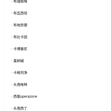
·
布瑞哌唑
·
布瓦西坦
·
布地奈德
·
布比卡因
·
卡博替尼
·
喜树碱
·
卡格列净
·
头孢唑林
·
西氯operazone
·
头孢西丁