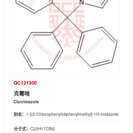
QC121300
克霉唑
Clotrimazole
别名：
1-[(2-Chlorophenyl)diphenylmethyl]-1H-imidazole
分子式：
C22H17ClN2