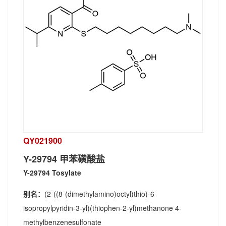
QY021900
Y-29794 甲苯磺酸盐
Y-29794 Tosylate
别名：
(2-((8-(dimethylamino)octyl)thio)-6-
isopropylpyridin-3-yl)(thiophen-2-yl)methanone 4-
methylbenzenesulfonate