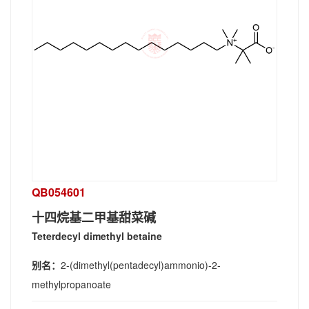
QB054601
十四烷基二甲基甜菜碱
Teterdecyl dimethyl betaine
别名：
2-(dimethyl(pentadecyl)ammonio)-2-
methylpropanoate