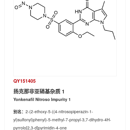
QY151405
扬克那非亚硝基杂质 1
Yonkenafil Nitroso Impurity 1
别名：
2-(2-ethoxy-5-((4-nitrosopiperazin-1-
yl)sulfonyl)phenyl)-5-methyl-7-propyl-3,7-dihydro-4H-
pyrrolo[2,3-d]pyrimidin-4-one