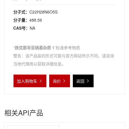
分子式：
C22H28N6O5S
分子量：
488.56
CAS号：
NA
“
扬克那非亚硝基杂质 1
”标准参考物质
警告：该产品盐的形式可能与官方网站所示不同，请咨询
当地代理商以获取详细信息。
加入购物车
询价
返回
相关API产品