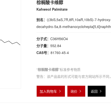
棕榈酸卡维醇
Kahweol Palmitate
别名：
((3bS,5aS,7R,8R,10aR,10bS)-7-hydroxy-
decahydro-5a,8-methanocyclohepta[5,6]naphtho[
分子式：
C36H56O4
分子量：
552.84
CAS号：
81760-45-4
“
棕榈酸卡维醇
”标准参考物质
警告：该产品盐的形式可能与官方网站所示不同
加入购物车
询价
返回