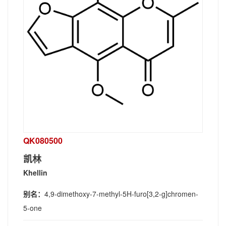
QK080500
凯林
Khellin
别名：
4,9-dimethoxy-7-methyl-5H-furo[3,2-g]chromen-
5-one