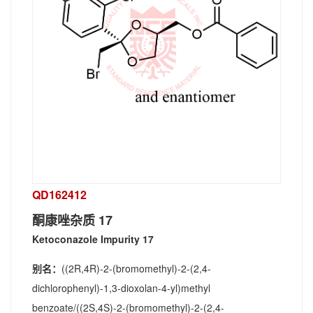
QD162412
酮康唑杂质 17
Ketoconazole Impurity 17
别名：
((2R,4R)-2-(bromomethyl)-2-(2,4-
dichlorophenyl)-1,3-dioxolan-4-yl)methyl
benzoate/((2S,4S)-2-(bromomethyl)-2-(2,4-