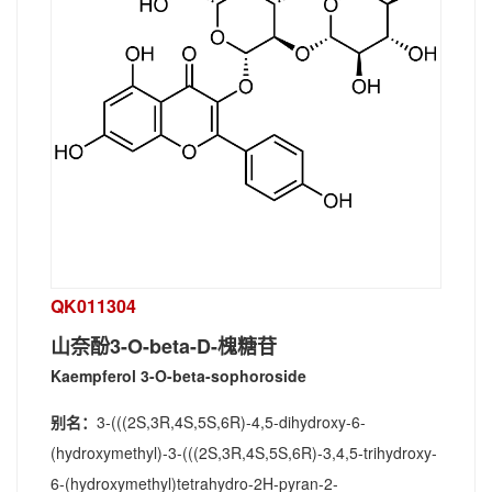
QK011304
山奈酚3-O-beta-D-槐糖苷
Kaempferol 3-O-beta-sophoroside
别名：
3-(((2S,3R,4S,5S,6R)-4,5-dihydroxy-6-
(hydroxymethyl)-3-(((2S,3R,4S,5S,6R)-3,4,5-trihydroxy-
6-(hydroxymethyl)tetrahydro-2H-pyran-2-