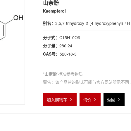
山奈酚
Kaempferol
别名：
3,5,7-trihydroxy-2-(4-hydroxyphenyl)-4
分子式：
C15H10O6
分子量：
286.24
CAS号：
520-18-3
“
山奈酚
”标准参考物质
警告：该产品盐的形式可能与官方网站所示不同
加入购物车
询价
返回