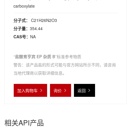
carboxylate
分子式：
C21H26N2O3
分子量：
354.44
CAS号：
NA
“
盐酸育亨宾 EP 杂质 B
”标准参考物质
警告：该产品盐的形式可能与官方网站所示不同，请咨询
当地代理商以获取详细信息。
加入购物车
询价
返回
相关API产品