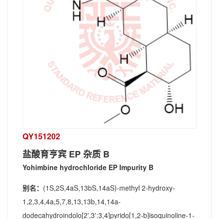
QY151202
盐酸育亨宾 EP 杂质 B
Yohimbine hydrochloride EP Impurity B
别名：
(1S,2S,4aS,13bS,14aS)-methyl 2-hydroxy-
1,2,3,4,4a,5,7,8,13,13b,14,14a-
dodecahydroindolo[2',3':3,4]pyrido[1,2-b]isoquinoline-1-