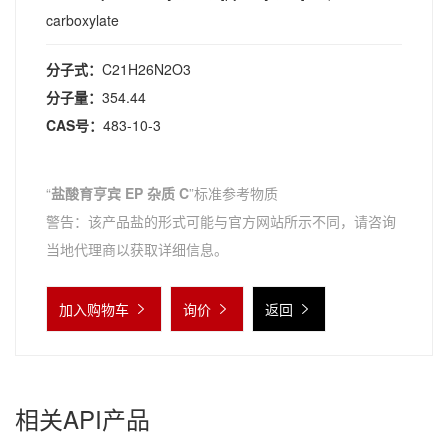
carboxylate
分子式：
C21H26N2O3
分子量：
354.44
CAS号：
483-10-3
“
盐酸育亨宾 EP 杂质 C
”标准参考物质
警告：该产品盐的形式可能与官方网站所示不同，请咨询
当地代理商以获取详细信息。
加入购物车
询价
返回
相关API产品