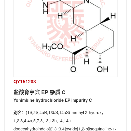
QY151203
盐酸育亨宾 EP 杂质 C
Yohimbine hydrochloride EP Impurity C
别名：
(1S,2S,4aR,13bS,14aS)-methyl 2-hydroxy-
1,2,3,4,4a,5,7,8,13,13b,14,14a-
dodecahydroindolo[2',3':3,4]pyrido[1,2-b]isoquinoline-1-