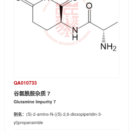
QA010733
谷氨酰胺杂质 7
Glutamine Impurity 7
别名：
(S)-2-amino-N-((S)-2,6-dioxopiperidin-3-
yl)propanamide