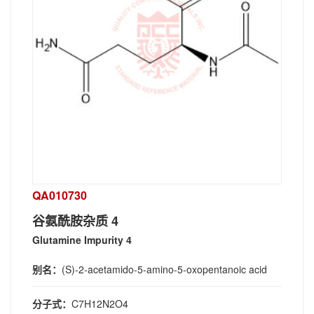
QA010730
谷氨酰胺杂质 4
Glutamine Impurity 4
别名：
(S)-2-acetamido-5-amino-5-oxopentanoic acid
分子式：
C7H12N2O4