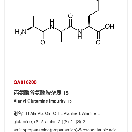
QA010200
丙氨酰谷氨酰胺杂质 15
Alanyl Glutamine Impurity 15
别名：
H-Ala-Ala-Gln-OH;L-Alanine-L-Alanine-L-
glutamine; (S)-5-amino-2-((S)-2-((S)-2-
aminopropanamido)propanamido)-5-oxopentanoic acid