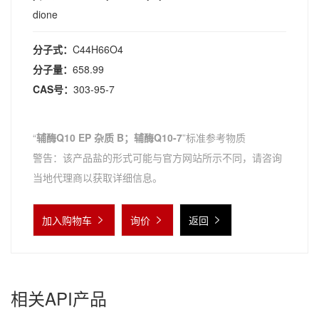
dione
分子式：
C44H66O4
分子量：
658.99
CAS号：
303-95-7
“
辅酶Q10 EP 杂质 B；辅酶Q10-7
”标准参考物质
警告：该产品盐的形式可能与官方网站所示不同，请咨询
当地代理商以获取详细信息。
加入购物车
询价
返回
相关API产品