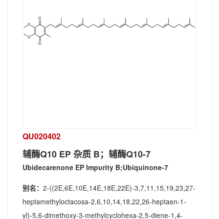
QU020402
辅酶Q10 EP 杂质 B；辅酶Q10-7
Ubidecarenone EP Impurity B;Ubiquinone-7
别名：
2-((2E,6E,10E,14E,18E,22E)-3,7,11,15,19,23,27-
heptamethyloctacosa-2,6,10,14,18,22,26-heptaen-1-
yl)-5,6-dimethoxy-3-methylcyclohexa-2,5-diene-1,4-