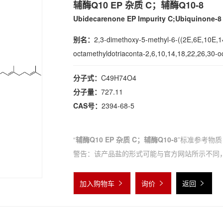
辅酶Q10 EP 杂质 C；辅酶Q10-8
Ubidecarenone EP Impurity C;Ubiquinone-8
别名：
2,3-dimethoxy-5-methyl-6-((2E,6E,10E,1
octamethyldotriaconta-2,6,10,14,18,22,26,30-o
分子式：
C49H74O4
分子量：
727.11
CAS号：
2394-68-5
“
辅酶Q10 EP 杂质 C；辅酶Q10-8
”标准参考物质
警告：该产品盐的形式可能与官方网站所示不同
加入购物车
询价
返回