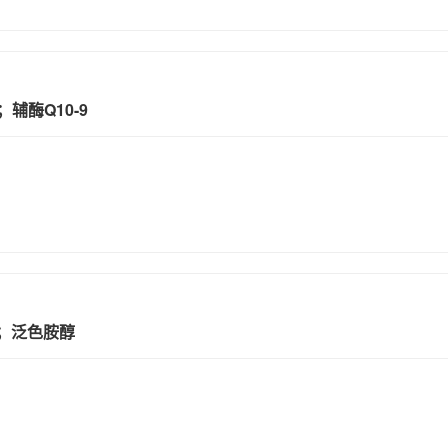
；辅酶Q10-9
 E；泛色胺醇