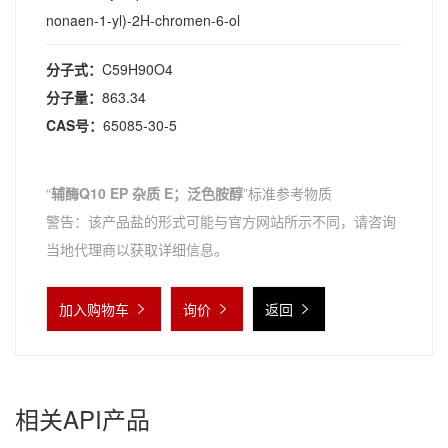
nonaen-1-yl)-2H-chromen-6-ol
分子式：
C59H90O4
分子量：
863.34
CAS号：
65085-30-5
“
辅酶Q10 EP 杂质 E；泛色胺醇
”标准参考物质
警告：该产品盐的形式可能与官方网站所示不同，请咨询
当地代理商以获取详细信息。
加入购物车
询价
返回
相关API产品