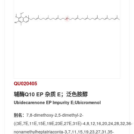
QU020405
辅酶Q10 EP 杂质 E；泛色胺醇
Ubidecarenone EP Impurity E;Ubicromenol
别名：
7,8-dimethoxy-2,5-dimethyl-2-
((3E,7E,11E,15E,19E,23E,27E,31E)-4,8,12,16,20,24,28,32,36-
nonamethylheptatriaconta-3,7,11,15,19,23,27,31,35-