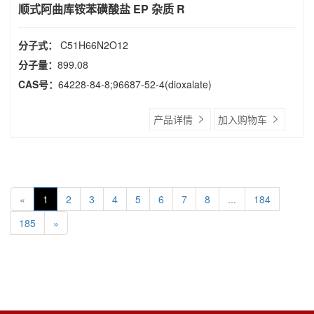
顺式阿曲库铵苯磺酸盐 EP 杂质 R
分子式：
C51H66N2O12
分子量：
899.08
CAS号：
64228-84-8;96687-52-4(dioxalate)
产品详情
加入购物车
«
1
2
3
4
5
6
7
8
...
184
185
»