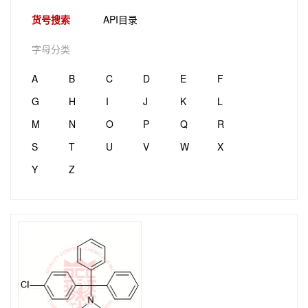
货号搜索
API目录
字母分类
A
B
C
D
E
F
G
H
I
J
K
L
M
N
O
P
Q
R
S
T
U
V
W
X
Y
Z