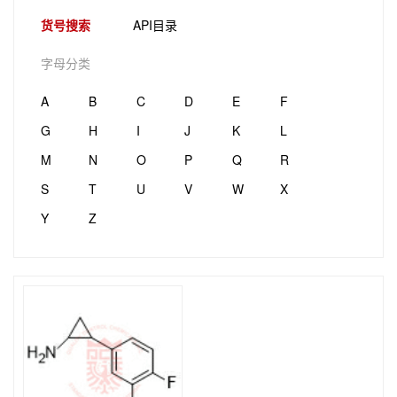
货号搜索
API目录
字母分类
A
B
C
D
E
F
G
H
I
J
K
L
M
N
O
P
Q
R
S
T
U
V
W
X
Y
Z