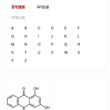
货号搜索
API目录
字母分类
A
B
C
D
E
F
G
H
I
J
K
L
M
N
O
P
Q
R
S
T
U
V
W
X
Y
Z