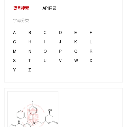
货号搜索
API目录
字母分类
A
B
C
D
E
F
G
H
I
J
K
L
M
N
O
P
Q
R
S
T
U
V
W
X
Y
Z