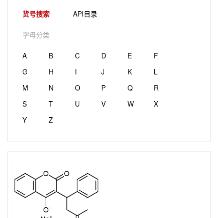
货号搜索
API目录
字母分类
A
B
C
D
E
F
G
H
I
J
K
L
M
N
O
P
Q
R
S
T
U
V
W
X
Y
Z