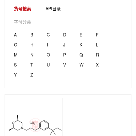
货号搜索
API目录
字母分类
A
B
C
D
E
F
G
H
I
J
K
L
M
N
O
P
Q
R
S
T
U
V
W
X
Y
Z