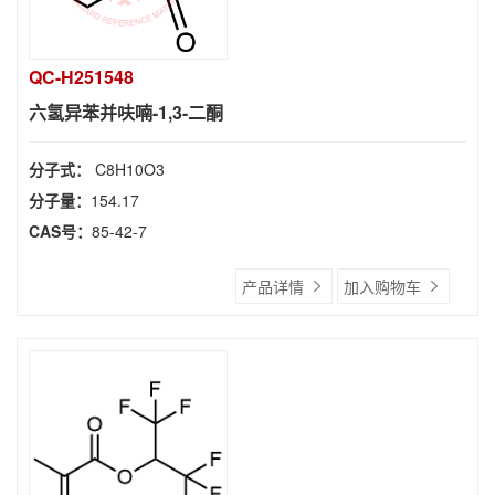
QC-H251548
六氢异苯并呋喃-1,3-二酮
分子式：
C8H10O3
分子量：
154.17
CAS号：
85-42-7
产品详情
加入购物车