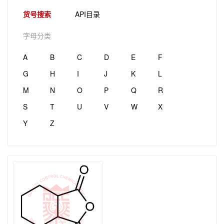
货号搜索
API目录
字母分类
A
B
C
D
E
F
G
H
I
J
K
L
M
N
O
P
Q
R
S
T
U
V
W
X
Y
Z