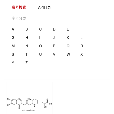
货号搜索
API目录
字母分类
A
B
C
D
E
F
G
H
I
J
K
L
M
N
O
P
Q
R
S
T
U
V
W
X
Y
Z