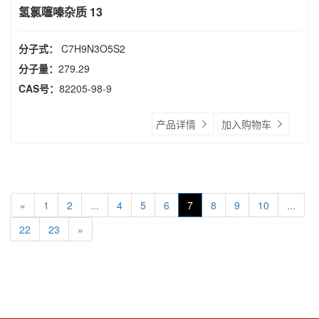
氢氯噻嗪杂质 13
分子式：
C7H9N3O5S2
分子量：
279.29
CAS号：
82205-98-9
产品详情
加入购物车
«
1
2
...
4
5
6
7
8
9
10
...
22
23
»