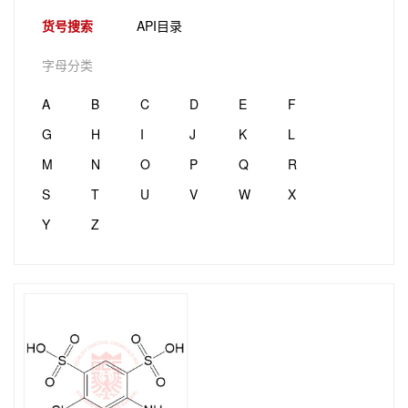
货号搜索
API目录
字母分类
A
B
C
D
E
F
G
H
I
J
K
L
M
N
O
P
Q
R
S
T
U
V
W
X
Y
Z