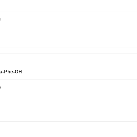
5
-Phe-OH
3