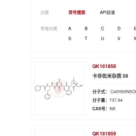
分类
货号搜索
API目录
字母分类
A
B
C
D
S
T
U
V
QK161858
卡非佐米杂质 58
分子式：
C40H59N5O
分子量：
737.94
CAS号：
NA
QK161859