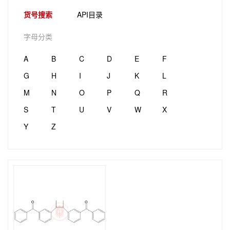
货号搜索
API目录
字母分类
A
B
C
D
E
F
G
H
I
J
K
L
M
N
O
P
Q
R
S
T
U
V
W
X
Y
Z