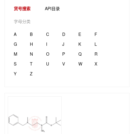
货号搜索
API目录
字母分类
A
B
C
D
E
F
G
H
I
J
K
L
M
N
O
P
Q
R
S
T
U
V
W
X
Y
Z