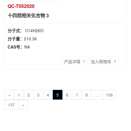
QC-T052020
十四烷相关化合物 3
分子式：
C14H26O
分子量：
210.36
CAS号：
NA
产品详情
加入购物车
«
1
2
3
4
5
6
7
8
...
136
137
»