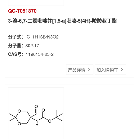
QC-T051870
3-溴-6,7-二氢吡唑并[1,5-a]吡嗪-5(4H)-羧酸叔丁酯
分子式：
C11H16BrN3O2
分子量：
302.17
CAS号：
1196154-25-2
产品详情
加入购物车