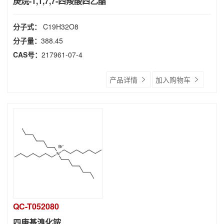
庚烷-1,1,7,7-四羧酸四乙酯
分子式：
C19H32O8
分子量：
388.45
CAS号：
217961-07-4
产品详情
加入购物车
QC-T052080
四庚基溴化铵