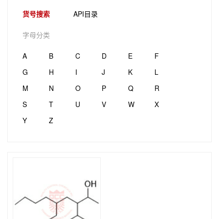
货号搜索
API目录
字母分类
A
B
C
D
E
F
G
H
I
J
K
L
M
N
O
P
Q
R
S
T
U
V
W
X
Y
Z