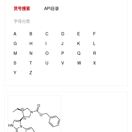
货号搜索
API目录
字母分类
A
B
C
D
E
F
G
H
I
J
K
L
M
N
O
P
Q
R
S
T
U
V
W
X
Y
Z