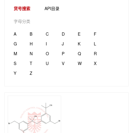
货号搜索
API目录
字母分类
A
B
C
D
E
F
G
H
I
J
K
L
M
N
O
P
Q
R
S
T
U
V
W
X
Y
Z