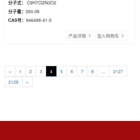
分子式：
C9H7Cl2N3O2
分子量：
260.08
CAS号：
946498-41-5
产品详情
加入购物车
«
1
2
3
4
5
6
7
8
...
2127
2128
»