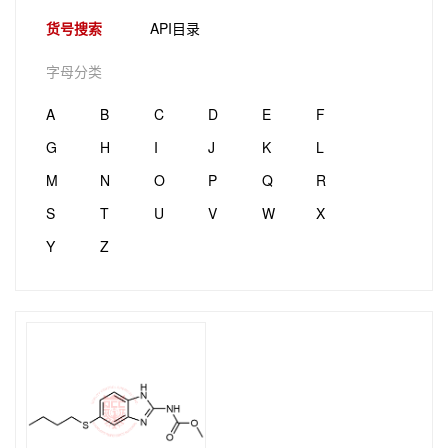
货号搜索
API目录
字母分类
A
B
C
D
E
F
G
H
I
J
K
L
M
N
O
P
Q
R
S
T
U
V
W
X
Y
Z